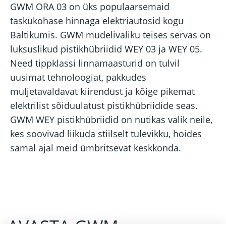
GWM ORA 03 on üks populaarsemaid
taskukohase hinnaga elektriautosid kogu
Baltikumis. GWM mudelivaliku teises servas on
luksuslikud pistikhübriidid WEY 03 ja WEY 05.
Need tippklassi linnamaasturid on tulvil
uusimat tehnoloogiat, pakkudes
muljetavaldavat kiirendust ja kõige pikemat
elektrilist sõiduulatust pistikhübriidide seas.
GWM WEY pistikhübriidid on nutikas valik neile,
kes soovivad liikuda stiilselt tulevikku, hoides
samal ajal meid ümbritsevat keskkonda.
AVASTA GWM