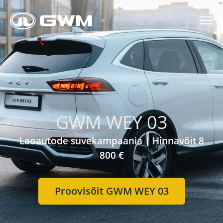
GWM WEY 03
Laoautode suvekampaania | Hinnavõit 8
800 €
Proovisõit GWM WEY 03