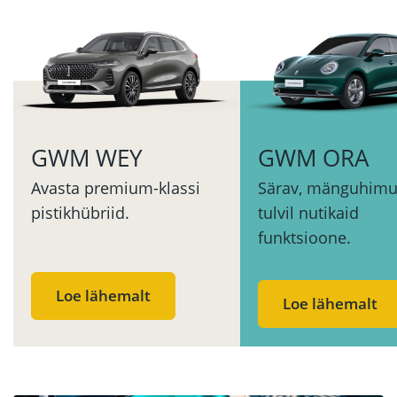
GWM WEY
GWM ORA
Avasta premium-klassi
Särav, mänguhimul
pistikhübriid.
tulvil nutikaid
funktsioone.
Loe lähemalt
Loe lähemalt