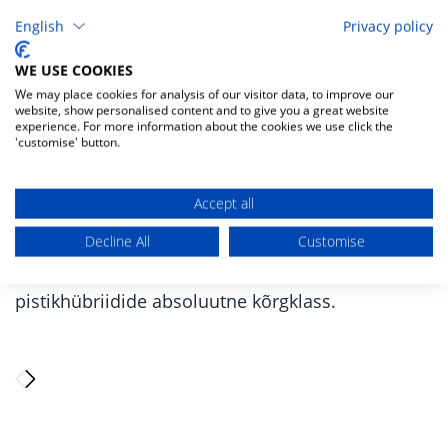
English
Privacy policy
MUDELIVALIK
WE USE COOKIES
We may place cookies for analysis of our visitor data, to improve our
Kui soovid täielikult elektrilist sõidukogemust, on
website, show personalised content and to give you a great website
experience. For more information about the cookies we use click the
GWM ORA 03 sinu ideaalne valik. Aga kui otsid
'customise' button.
tasakaalu elektrilise tõhususe ja pika
sõiduulatuse vahel, siis vaata GWM WEY 03 ja
Accept all
WEY 05 pistikhübriide. Klassi suurim aku
Decline All
Customise
võimaldab sõltuvalt mudelist elektri jõul läbida
kuni 146 km. WEY mõlemad mudelid on
pistikhübriidide absoluutne kõrgklass.